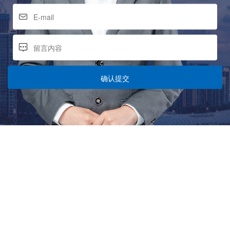
确认提交
网站地图
产品中心
关于我们
FPC双台面打印机 PCD-
IJP260HY
产品中心
PCD-L1200HB
行业领域
PCD-M750HY4R