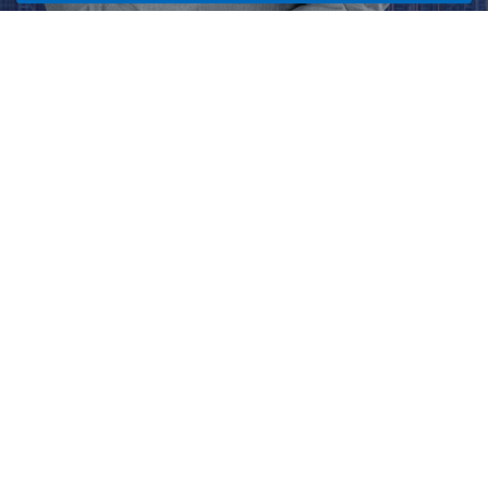
网站地图
产品中心
关于我们
FPC双台面打印机 PCD-
IJP260HY
产品中心
PCD-L1200HB
行业领域
PCD-M750HY4R
新闻中心
Micro/Mini封装真空压膜机 PCD-
联系我们
T560S
双台面字符喷印机 PCD-
IJP630HY
社交媒体