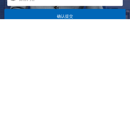
确认提交
网站地图
产品中心
关于我们
FPC双台面打印机 PCD-
IJP260HY
产品中心
PCD-L1200HB
行业领域
PCD-M750HY4R
新闻中心
Micro/Mini封装真空压膜机 PCD-
联系我们
T560S
双台面字符喷印机 PCD-