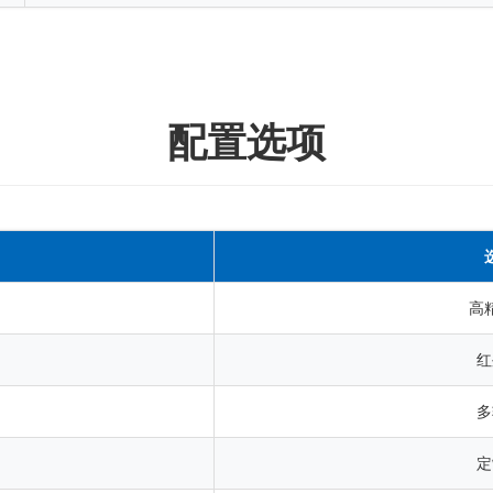
配置选项
高
红
多
定