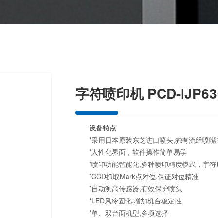
字符喷印机 PCD-IJP63
设备特点
*采用日本原装东芝进口喷头,独有流经喷嘴
*人性化界面，软件操作简单易学
*喷印功能智能化,多种喷印精度模式，字符
*CCD抓取Mark点对位,保证对位精准
*自动测高传感器,有效保护喷头
*LED风冷固化,增加机台稳定性
*单、双台面机型,多项选择