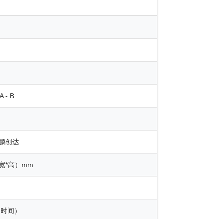
 - B
鹏创达
长*宽*高）mm
喷印时间）